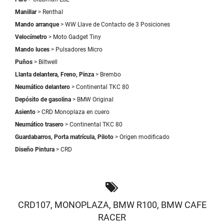
Manillar
> Renthal
Mando arranque
> WW Llave de Contacto de 3 Posiciones
Velocímetro
> Moto Gadget Tiny
Mando luces
> Pulsadores Micro
Puños
> Biltwell
Llanta delantera, Freno, Pinza
> Brembo
Neumático delantero
> Continental TKC 80
Depósito de gasolina
> BMW Original
Asiento
> CRD Monoplaza en cuero
Neumático trasero
> Continental TKC 80
Guardabarros, Porta matrícula, Piloto
> Origen modificado
Diseño Pintura
> CRD
CRD107
,
MONOPLAZA
,
BMW R100
,
BMW CAFE
RACER