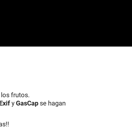
los frutos.
Exif
y
GasCap
se hagan
as!!