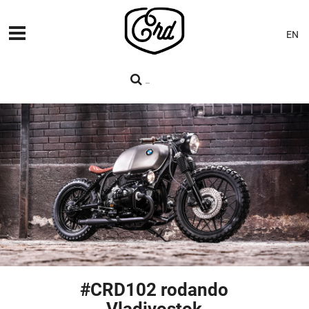
EN
MÁQUINAS
PREMIERES
BLOG
CONTACTO
#CRD102 rodando
Vladivostok