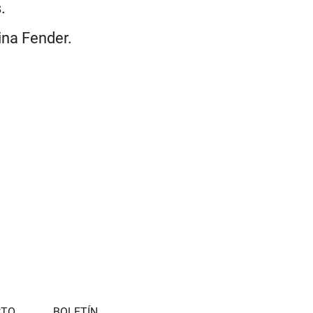
.
ina Fender.
CTO
BOLETÍN