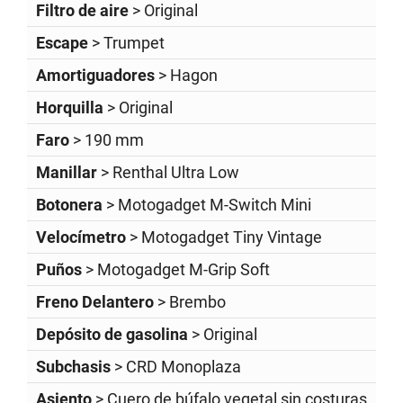
Filtro de aire
> Original
Escape
> Trumpet
Amortiguadores
> Hagon
Horquilla
> Original
Faro
> 190 mm
Manillar
> Renthal Ultra Low
Botonera
> Motogadget M-Switch Mini
Velocímetro
> Motogadget Tiny Vintage
Puños
> Motogadget M-Grip Soft
Freno Delantero
> Brembo
Depósito de gasolina
> Original
Subchasis
> CRD Monoplaza
Asiento
> Cuero de búfalo vegetal sin costuras