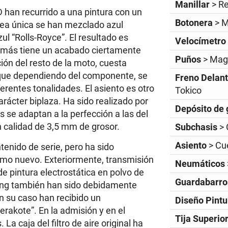
Manillar
> R
 han recurrido a una pintura con un
Botonera
> 
sea única se han mezclado azul
ul “Rolls-Royce”. El resultado es
Velocímetro
emás tiene un acabado ciertamente
Puños
> Mag
ión del resto de la moto, cuesta
, que dependiendo del componente, se
Freno Delan
ferentes tonalidades. El asiento es otro
Tokico
rácter biplaza. Ha sido realizado por
Depósito de 
 se adaptan a la perfección a las del
n calidad de 3,5 mm de grosor.
Subchasis
> 
Asiento
> Cu
enido de serie, pero ha sido
omo nuevo. Exteriormente, transmisión
Neumáticos
de pintura electrostática en polvo de
Guardabarros
Bing también han sido debidamente
n su caso han recibido un
Diseño Pint
rakote”. En la admisión y en el
Tija Superio
La caja del filtro de aire original ha