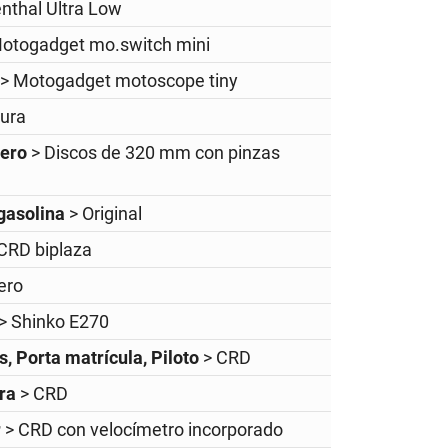
enthal Ultra Low
Motogadget mo.switch mini
> Motogadget motoscope tiny
ura
tero
> Discos de 320 mm con pinzas
gasolina
> Original
CRD biplaza
ero
> Shinko E270
, Porta matrícula, Piloto
> CRD
ura
> CRD
r
> CRD con velocímetro incorporado