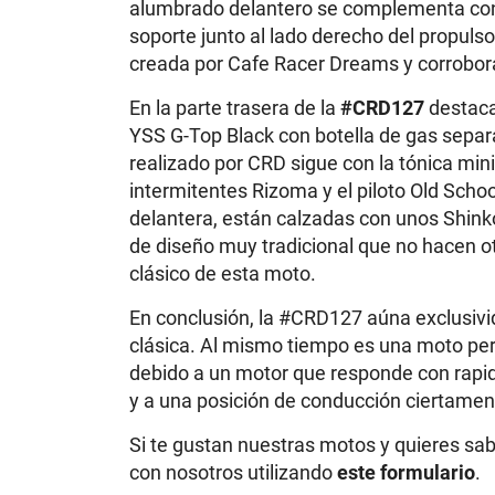
alumbrado delantero se complementa con 
soporte junto al lado derecho del propulso
creada por Cafe Racer Dreams y corrobora 
En la parte trasera de la
#CRD127
destaca
YSS G-Top Black con botella de gas separa
realizado por CRD sigue con la tónica mini
intermitentes Rizoma y el piloto Old School
delantera, están calzadas con unos Shink
de diseño muy tradicional que no hacen o
clásico de esta moto.
En conclusión, la #CRD127 aúna exclusivid
clásica. Al mismo tiempo es una moto perf
debido a un motor que responde con rapid
y a una posición de conducción ciertamen
Si te gustan nuestras motos y quieres sa
con nosotros utilizando
este formulario
.