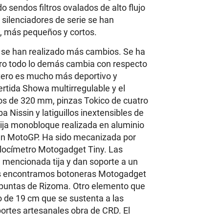
 sendos filtros ovalados de alto flujo
silenciadores de serie se han
k, más pequeños y cortos.
e se han realizado más cambios. Se ha
pero todo lo demás cambia con respecto
ntero es mucho más deportivo y
rtida Showa multirregulable y el
os de 320 mm, pinzas Tokico de cuatro
 Nissin y latiguillos inextensibles de
 tija monobloque realizada en aluminio
a en MotoGP. Ha sido mecanizada por
elocímetro Motogadget Tiny. Las
 mencionada tija y dan soporte a un
ados encontramos botoneras Motogadget
 puntas de Rizoma. Otro elemento que
ro de 19 cm que se sustenta a las
portes artesanales obra de CRD. El