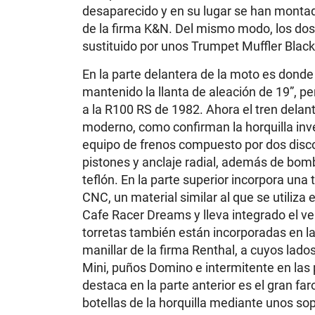
desaparecido y en su lugar se han montado
de la firma K&N. Del mismo modo, los dos 
sustituido por unos Trumpet Muffler Blac
En la parte delantera de la moto es dond
mantenido la llanta de aleación de 19”, 
a la R100 RS de 1982. Ahora el tren dela
moderno, como confirman la horquilla inve
equipo de frenos compuesto por dos disc
pistones y anclaje radial, además de bomba
teflón. En la parte superior incorpora una
CNC, un material similar al que se utiliz
Cafe Racer Dreams y lleva integrado el v
torretas también están incorporadas en la
manillar de la firma Renthal, a cuyos l
Mini, puños Domino e intermitente en las
destaca en la parte anterior es el gran fa
botellas de la horquilla mediante unos so