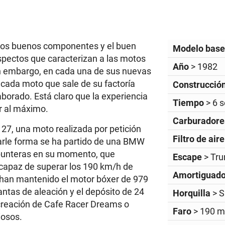
 los buenos componentes y el buen
Modelo bas
aspectos que caracterizan a las motos
Año
> 1982
in embargo, en cada una de sus nuevas
 cada moto que sale de su factoría
Construcció
borado. Está claro que la experiencia
Tiempo
> 6 
r al máximo.
Carburador
7, una moto realizada por petición
Filtro de air
darle forma se ha partido de una BMW
punteras en su momento, que
Escape
> Tr
 capaz de superar los 190 km/h de
Amortiguad
 han mantenido el motor bóxer de 979
lantas de aleación y el depósito de 24
Horquilla
> 
 creación de Cafe Racer Dreams o
Faro
> 190 
iosos.