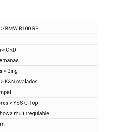
e
> BMW R100 RS
n
> CRD
semanas
es
> Bing
e
> K&N ovalados
umpet
ores
> YSS G-Top
Showa multirregulable
mm