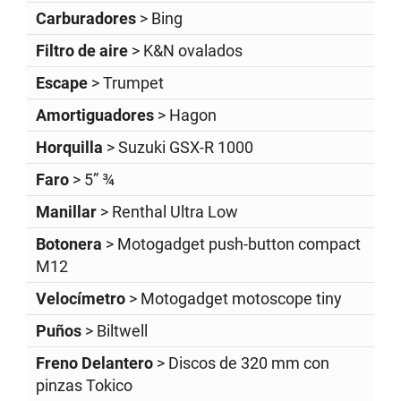
Carburadores
> Bing
Filtro de aire
> K&N ovalados
Escape
> Trumpet
Amortiguadores
> Hagon
Horquilla
> Suzuki GSX-R 1000
Faro
> 5” ¾
Manillar
> Renthal Ultra Low
Botonera
> Motogadget push-button compact
M12
Velocímetro
> Motogadget motoscope tiny
Puños
> Biltwell
Freno Delantero
> Discos de 320 mm con
pinzas Tokico