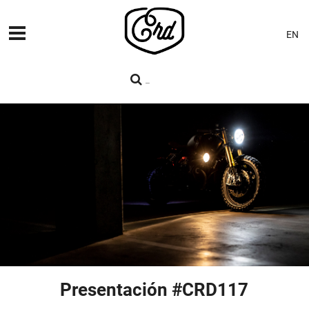
EN
MÁQUINAS
PREMIERES
BLOG
CONTACTO
Presentación #CRD117