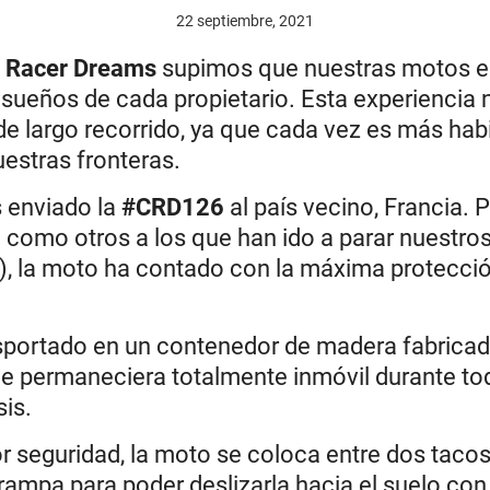
22 septiembre, 2021
 Racer Dreams
supimos que nuestras motos es
sueños de cada propietario. Esta experiencia 
de largo recorrido, ya que cada vez es más ha
estras fronteras.
 enviado la
#CRD126
al país vecino, Francia. 
o como otros a los que han ido a parar nuestr
c.), la moto ha contado con la máxima protecció
portado en un contenedor de madera fabricad
e permaneciera totalmente inmóvil durante todo
is.
 seguridad, la moto se coloca entre dos tacos
 rampa para poder deslizarla hacia el suelo con