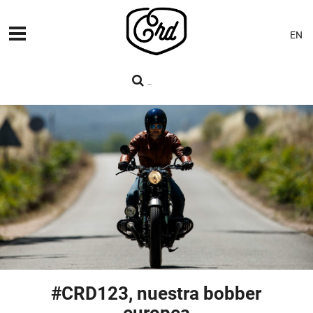
EN
MÁQUINAS
PREMIERES
BLOG
CONTACTO
#CRD123, nuestra bobber
europea